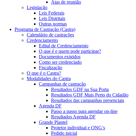
Atas de reunião
Legislação
Leis Federais
Leis Distritais
Outras normas
Programa de Castração (Castra)
Calendário de castrações
Credenciamento
Edital de Credenciamento
O que é e quem pode participar?
Documentos exigidos
Como ser credenciado
Fiscalização
O que é o Castra?
Modalidades do Castra
Campanhas de castração
Resultados GDF na Sua Porta
Resultados GDF Mais Perto do Cidadão
Resultados das campanhas presenciais
Agenda DF
Passo a passo para agendar on-line
Resultados Agenda DF
Grande Plantel
Protetor individual e ONG’s
Pedido inicial