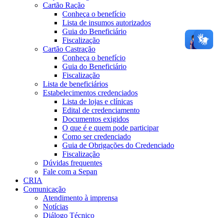
Cartão Ração
Conheça o benefício
Lista de insumos autorizados
Guia do Beneficiário
Fiscalização
Cartão Castração
Conheça o benefício
Guia do Beneficiário
Fiscalização
Lista de beneficiários
Estabelecimentos credenciados
Lista de lojas e clínicas
Edital de credenciamento
Documentos exigidos
O que é e quem pode participar
Como ser credenciado
Guia de Obrigações do Credenciado
Fiscalização
Dúvidas frequentes
Fale com a Sepan
CRIA
Comunicação
Atendimento à imprensa
Notícias
Diálogo Técnico