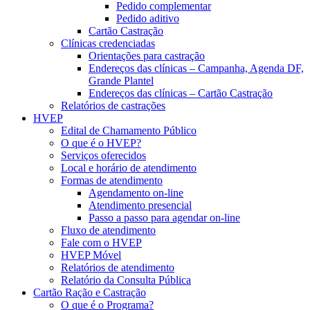
Pedido complementar
Pedido aditivo
Cartão Castração
Clínicas credenciadas
Orientações para castração
Endereços das clínicas – Campanha, Agenda DF,
Grande Plantel
Endereços das clínicas – Cartão Castração
Relatórios de castrações
HVEP
Edital de Chamamento Público
O que é o HVEP?
Serviços oferecidos
Local e horário de atendimento
Formas de atendimento
Agendamento on-line
Atendimento presencial
Passo a passo para agendar on-line
Fluxo de atendimento
Fale com o HVEP
HVEP Móvel
Relatórios de atendimento
Relatório da Consulta Pública
Cartão Ração e Castração
O que é o Programa?