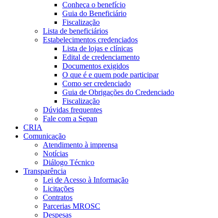
Conheça o benefício
Guia do Beneficiário
Fiscalização
Lista de beneficiários
Estabelecimentos credenciados
Lista de lojas e clínicas
Edital de credenciamento
Documentos exigidos
O que é e quem pode participar
Como ser credenciado
Guia de Obrigações do Credenciado
Fiscalização
Dúvidas frequentes
Fale com a Sepan
CRIA
Comunicação
Atendimento à imprensa
Notícias
Diálogo Técnico
Transparência
Lei de Acesso à Informação
Licitações
Contratos
Parcerias MROSC
Despesas