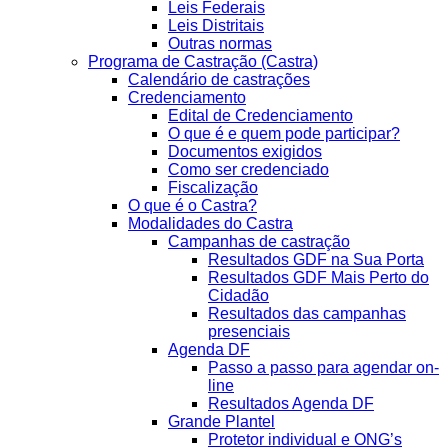
Leis Federais
Leis Distritais
Outras normas
Programa de Castração (Castra)
Calendário de castrações
Credenciamento
Edital de Credenciamento
O que é e quem pode participar?
Documentos exigidos
Como ser credenciado
Fiscalização
O que é o Castra?
Modalidades do Castra
Campanhas de castração
Resultados GDF na Sua Porta
Resultados GDF Mais Perto do
Cidadão
Resultados das campanhas
presenciais
Agenda DF
Passo a passo para agendar on-
line
Resultados Agenda DF
Grande Plantel
Protetor individual e ONG’s