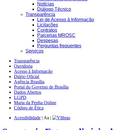
Notícias
Diálogo Técnico
Transparência
Lei de Acesso à Informação
Licitações
Contratos
Parcerias MROSC
Despesas
Perguntas frequentes
Serviços
Transparência
Ouvidoria
Acesso à Informação
Diário Oficial
Agência Brasília
Portal do Governo de Brasília
Dados Abertos
LGPD
Maria da Penha Online
Código de Ética
Acessibilidade
|
A
a
|