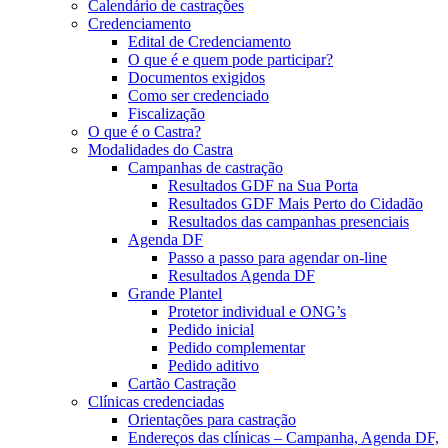
Calendário de castrações
Credenciamento
Edital de Credenciamento
O que é e quem pode participar?
Documentos exigidos
Como ser credenciado
Fiscalização
O que é o Castra?
Modalidades do Castra
Campanhas de castração
Resultados GDF na Sua Porta
Resultados GDF Mais Perto do Cidadão
Resultados das campanhas presenciais
Agenda DF
Passo a passo para agendar on-line
Resultados Agenda DF
Grande Plantel
Protetor individual e ONG’s
Pedido inicial
Pedido complementar
Pedido aditivo
Cartão Castração
Clínicas credenciadas
Orientações para castração
Endereços das clínicas – Campanha, Agenda DF,