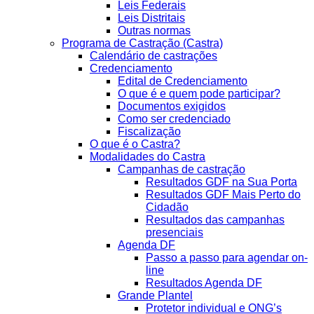
Leis Federais
Leis Distritais
Outras normas
Programa de Castração (Castra)
Calendário de castrações
Credenciamento
Edital de Credenciamento
O que é e quem pode participar?
Documentos exigidos
Como ser credenciado
Fiscalização
O que é o Castra?
Modalidades do Castra
Campanhas de castração
Resultados GDF na Sua Porta
Resultados GDF Mais Perto do
Cidadão
Resultados das campanhas
presenciais
Agenda DF
Passo a passo para agendar on-
line
Resultados Agenda DF
Grande Plantel
Protetor individual e ONG’s