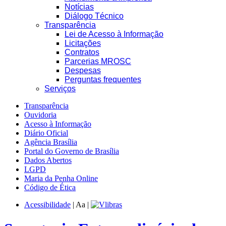
Notícias
Diálogo Técnico
Transparência
Lei de Acesso à Informação
Licitações
Contratos
Parcerias MROSC
Despesas
Perguntas frequentes
Serviços
Transparência
Ouvidoria
Acesso à Informação
Diário Oficial
Agência Brasília
Portal do Governo de Brasília
Dados Abertos
LGPD
Maria da Penha Online
Código de Ética
Acessibilidade
|
A
a
|