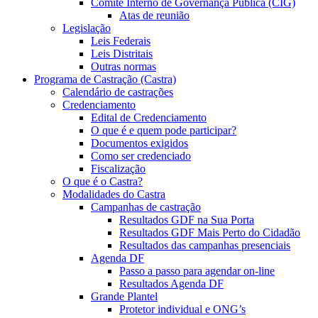
Comitê Interno de Governança Pública (CIG)
Atas de reunião
Legislação
Leis Federais
Leis Distritais
Outras normas
Programa de Castração (Castra)
Calendário de castrações
Credenciamento
Edital de Credenciamento
O que é e quem pode participar?
Documentos exigidos
Como ser credenciado
Fiscalização
O que é o Castra?
Modalidades do Castra
Campanhas de castração
Resultados GDF na Sua Porta
Resultados GDF Mais Perto do Cidadão
Resultados das campanhas presenciais
Agenda DF
Passo a passo para agendar on-line
Resultados Agenda DF
Grande Plantel
Protetor individual e ONG’s