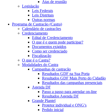
Atas de reunião
Legislação
Leis Federais
Leis Distritais
Outras normas
Programa de Castração (Castra)
Calendário de castrações
Credenciamento
Edital de Credenciamento
O que é e quem pode participar?
Documentos exigidos
Como ser credenciado
Fiscalização
O que é o Castra?
Modalidades do Castra
Campanhas de castração
Resultados GDF na Sua Porta
Resultados GDF Mais Perto do Cidadão
Resultados das campanhas presenciais
Agenda DF
Passo a passo para agendar on-line
Resultados Agenda DF
Grande Plantel
Protetor individual e ONG’s
Pedido inicial