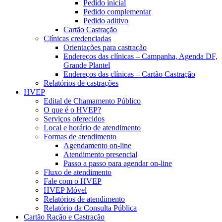
Pedido inicial
Pedido complementar
Pedido aditivo
Cartão Castração
Clínicas credenciadas
Orientações para castração
Endereços das clínicas – Campanha, Agenda DF,
Grande Plantel
Endereços das clínicas – Cartão Castração
Relatórios de castrações
HVEP
Edital de Chamamento Público
O que é o HVEP?
Serviços oferecidos
Local e horário de atendimento
Formas de atendimento
Agendamento on-line
Atendimento presencial
Passo a passo para agendar on-line
Fluxo de atendimento
Fale com o HVEP
HVEP Móvel
Relatórios de atendimento
Relatório da Consulta Pública
Cartão Ração e Castração