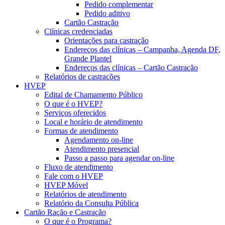
Pedido complementar
Pedido aditivo
Cartão Castração
Clínicas credenciadas
Orientações para castração
Endereços das clínicas – Campanha, Agenda DF,
Grande Plantel
Endereços das clínicas – Cartão Castração
Relatórios de castrações
HVEP
Edital de Chamamento Público
O que é o HVEP?
Serviços oferecidos
Local e horário de atendimento
Formas de atendimento
Agendamento on-line
Atendimento presencial
Passo a passo para agendar on-line
Fluxo de atendimento
Fale com o HVEP
HVEP Móvel
Relatórios de atendimento
Relatório da Consulta Pública
Cartão Ração e Castração
O que é o Programa?