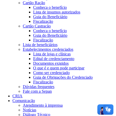
Cartão Ração
Conheça o benefício
Lista de insumos autorizados
Guia do Beneficiário
Fiscalização
Cartão Castração
Conheça o benefício
Guia do Beneficiário
Fiscalização
Lista de beneficiários
Estabelecimentos credenciados
Lista de lojas e clínicas
Edital de credenciamento
Documentos exigidos
O que é e quem pode participar
Como ser credenciado
Guia de Obrigações do Credenciado
Fiscalização
Dúvidas frequentes
Fale com a Sepan
CRIA
Comunicação
Atendimento à imprensa
Notícias
Diálogo Técnico