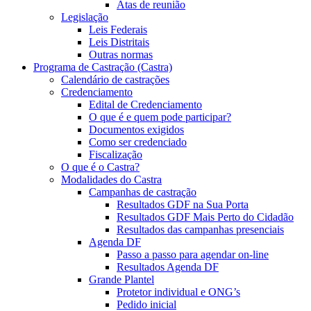
Atas de reunião
Legislação
Leis Federais
Leis Distritais
Outras normas
Programa de Castração (Castra)
Calendário de castrações
Credenciamento
Edital de Credenciamento
O que é e quem pode participar?
Documentos exigidos
Como ser credenciado
Fiscalização
O que é o Castra?
Modalidades do Castra
Campanhas de castração
Resultados GDF na Sua Porta
Resultados GDF Mais Perto do Cidadão
Resultados das campanhas presenciais
Agenda DF
Passo a passo para agendar on-line
Resultados Agenda DF
Grande Plantel
Protetor individual e ONG’s
Pedido inicial