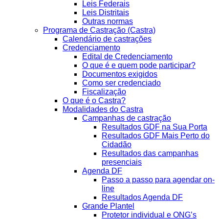
Leis Federais
Leis Distritais
Outras normas
Programa de Castração (Castra)
Calendário de castrações
Credenciamento
Edital de Credenciamento
O que é e quem pode participar?
Documentos exigidos
Como ser credenciado
Fiscalização
O que é o Castra?
Modalidades do Castra
Campanhas de castração
Resultados GDF na Sua Porta
Resultados GDF Mais Perto do
Cidadão
Resultados das campanhas
presenciais
Agenda DF
Passo a passo para agendar on-
line
Resultados Agenda DF
Grande Plantel
Protetor individual e ONG’s