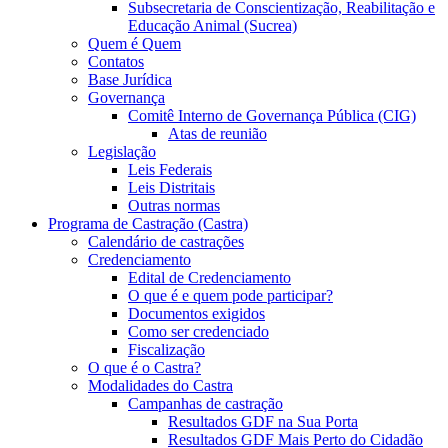
Subsecretaria de Conscientização, Reabilitação e
Educação Animal (Sucrea)
Quem é Quem
Contatos
Base Jurídica
Governança
Comitê Interno de Governança Pública (CIG)
Atas de reunião
Legislação
Leis Federais
Leis Distritais
Outras normas
Programa de Castração (Castra)
Calendário de castrações
Credenciamento
Edital de Credenciamento
O que é e quem pode participar?
Documentos exigidos
Como ser credenciado
Fiscalização
O que é o Castra?
Modalidades do Castra
Campanhas de castração
Resultados GDF na Sua Porta
Resultados GDF Mais Perto do Cidadão