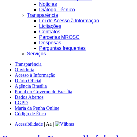
Notícias
Diálogo Técnico
Transparência
Lei de Acesso à Informação
Licitações
Contratos
Parcerias MROSC
Despesas
Perguntas frequentes
Serviços
Transparência
Ouvidoria
Acesso à Informação
Diário Oficial
Agência Brasília
Portal do Governo de Brasília
Dados Abertos
LGPD
Maria da Penha Online
Código de Ética
Acessibilidade
|
A
a
|