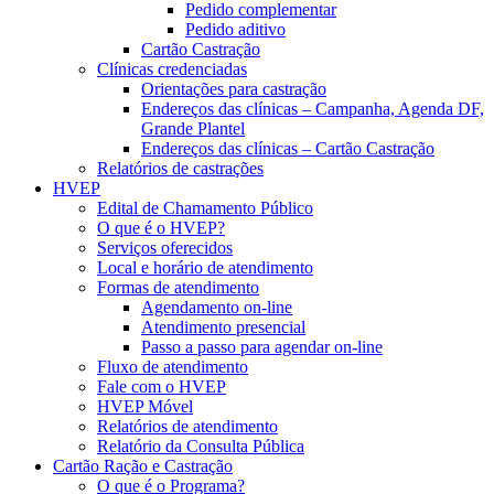
Pedido complementar
Pedido aditivo
Cartão Castração
Clínicas credenciadas
Orientações para castração
Endereços das clínicas – Campanha, Agenda DF,
Grande Plantel
Endereços das clínicas – Cartão Castração
Relatórios de castrações
HVEP
Edital de Chamamento Público
O que é o HVEP?
Serviços oferecidos
Local e horário de atendimento
Formas de atendimento
Agendamento on-line
Atendimento presencial
Passo a passo para agendar on-line
Fluxo de atendimento
Fale com o HVEP
HVEP Móvel
Relatórios de atendimento
Relatório da Consulta Pública
Cartão Ração e Castração
O que é o Programa?