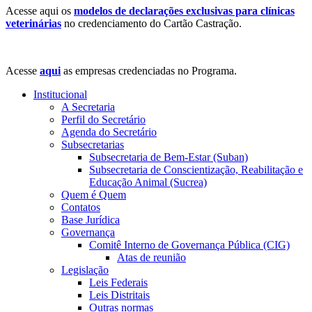
Acesse aqui os
modelos de declarações exclusivas para clínicas
veterinárias
no credenciamento do Cartão Castração.
Acesse
aqui
as empresas credenciadas no Programa.
Institucional
A Secretaria
Perfil do Secretário
Agenda do Secretário
Subsecretarias
Subsecretaria de Bem-Estar (Suban)
Subsecretaria de Conscientização, Reabilitação e
Educação Animal (Sucrea)
Quem é Quem
Contatos
Base Jurídica
Governança
Comitê Interno de Governança Pública (CIG)
Atas de reunião
Legislação
Leis Federais
Leis Distritais
Outras normas