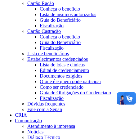
Cartão Ração
Conheça o benefício
Lista de insumos autorizados
Guia do Beneficiário
Fiscalização
Cartão Castração
Conheça o benefício
Guia do Beneficiário
Fiscalização
Lista de beneficiários
Estabelecimentos credenciados
Lista de lojas e clínicas
Edital de credenciamento
Documentos exigidos
O que é e quem pode participar
Como ser credenciado
Guia de Obrigações do Credenciado
Fiscalização
Dúvidas frequentes
Fale com a Sepan
CRIA
Comunicação
Atendimento à imprensa
Notícias
Diálogo Técnico