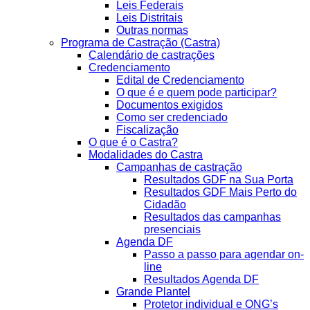
Leis Federais
Leis Distritais
Outras normas
Programa de Castração (Castra)
Calendário de castrações
Credenciamento
Edital de Credenciamento
O que é e quem pode participar?
Documentos exigidos
Como ser credenciado
Fiscalização
O que é o Castra?
Modalidades do Castra
Campanhas de castração
Resultados GDF na Sua Porta
Resultados GDF Mais Perto do
Cidadão
Resultados das campanhas
presenciais
Agenda DF
Passo a passo para agendar on-
line
Resultados Agenda DF
Grande Plantel
Protetor individual e ONG’s