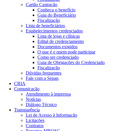
Cartão Castração
Conheça o benefício
Guia do Beneficiário
Fiscalização
Lista de beneficiários
Estabelecimentos credenciados
Lista de lojas e clínicas
Edital de credenciamento
Documentos exigidos
O que é e quem pode participar
Como ser credenciado
Guia de Obrigações do Credenciado
Fiscalização
Dúvidas frequentes
Fale com a Sepan
CRIA
Comunicação
Atendimento à imprensa
Notícias
Diálogo Técnico
Transparência
Lei de Acesso à Informação
Licitações
Contratos
Parcerias MROSC