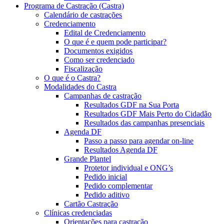
Programa de Castração (Castra)
Calendário de castrações
Credenciamento
Edital de Credenciamento
O que é e quem pode participar?
Documentos exigidos
Como ser credenciado
Fiscalização
O que é o Castra?
Modalidades do Castra
Campanhas de castração
Resultados GDF na Sua Porta
Resultados GDF Mais Perto do Cidadão
Resultados das campanhas presenciais
Agenda DF
Passo a passo para agendar on-line
Resultados Agenda DF
Grande Plantel
Protetor individual e ONG’s
Pedido inicial
Pedido complementar
Pedido aditivo
Cartão Castração
Clínicas credenciadas
Orientações para castração