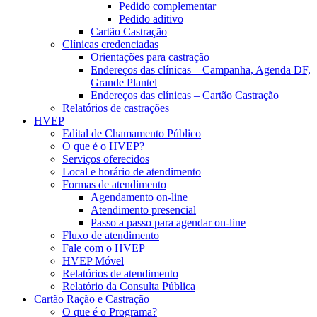
Pedido complementar
Pedido aditivo
Cartão Castração
Clínicas credenciadas
Orientações para castração
Endereços das clínicas – Campanha, Agenda DF,
Grande Plantel
Endereços das clínicas – Cartão Castração
Relatórios de castrações
HVEP
Edital de Chamamento Público
O que é o HVEP?
Serviços oferecidos
Local e horário de atendimento
Formas de atendimento
Agendamento on-line
Atendimento presencial
Passo a passo para agendar on-line
Fluxo de atendimento
Fale com o HVEP
HVEP Móvel
Relatórios de atendimento
Relatório da Consulta Pública
Cartão Ração e Castração
O que é o Programa?