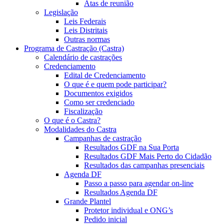
Atas de reunião
Legislação
Leis Federais
Leis Distritais
Outras normas
Programa de Castração (Castra)
Calendário de castrações
Credenciamento
Edital de Credenciamento
O que é e quem pode participar?
Documentos exigidos
Como ser credenciado
Fiscalização
O que é o Castra?
Modalidades do Castra
Campanhas de castração
Resultados GDF na Sua Porta
Resultados GDF Mais Perto do Cidadão
Resultados das campanhas presenciais
Agenda DF
Passo a passo para agendar on-line
Resultados Agenda DF
Grande Plantel
Protetor individual e ONG’s
Pedido inicial