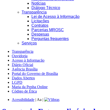
Notícias
Diálogo Técnico
Transparência
Lei de Acesso à Informação
Licitações
Contratos
Parcerias MROSC
Despesas
Perguntas frequentes
Serviços
Transparência
Ouvidoria
Acesso à Informação
Diário Oficial
Agência Brasília
Portal do Governo de Brasília
Dados Abertos
LGPD
Maria da Penha Online
Código de Ética
Acessibilidade
|
A
a
|