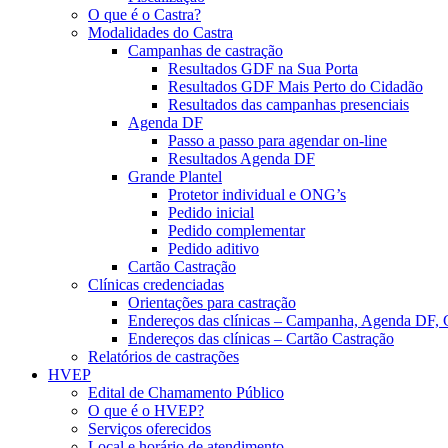
O que é o Castra?
Modalidades do Castra
Campanhas de castração
Resultados GDF na Sua Porta
Resultados GDF Mais Perto do Cidadão
Resultados das campanhas presenciais
Agenda DF
Passo a passo para agendar on-line
Resultados Agenda DF
Grande Plantel
Protetor individual e ONG’s
Pedido inicial
Pedido complementar
Pedido aditivo
Cartão Castração
Clínicas credenciadas
Orientações para castração
Endereços das clínicas – Campanha, Agenda DF, 
Endereços das clínicas – Cartão Castração
Relatórios de castrações
HVEP
Edital de Chamamento Público
O que é o HVEP?
Serviços oferecidos
Local e horário de atendimento