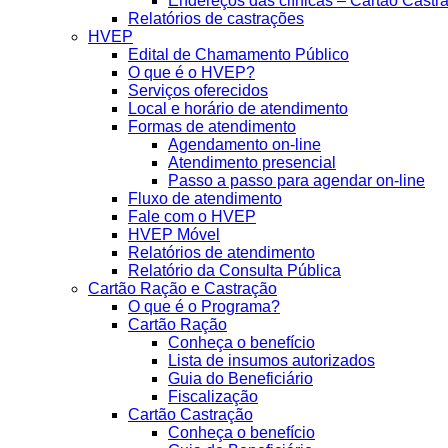
Endereços das clínicas – Cartão Castr
Relatórios de castrações
HVEP
Edital de Chamamento Público
O que é o HVEP?
Serviços oferecidos
Local e horário de atendimento
Formas de atendimento
Agendamento on-line
Atendimento presencial
Passo a passo para agendar on-line
Fluxo de atendimento
Fale com o HVEP
HVEP Móvel
Relatórios de atendimento
Relatório da Consulta Pública
Cartão Ração e Castração
O que é o Programa?
Cartão Ração
Conheça o benefício
Lista de insumos autorizados
Guia do Beneficiário
Fiscalização
Cartão Castração
Conheça o benefício