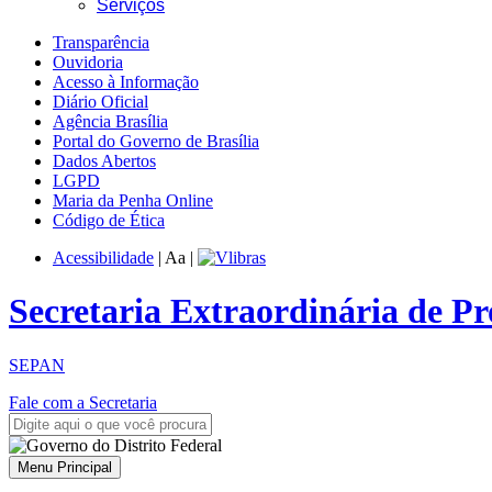
Serviços
Transparência
Ouvidoria
Acesso à Informação
Diário Oficial
Agência Brasília
Portal do Governo de Brasília
Dados Abertos
LGPD
Maria da Penha Online
Código de Ética
Acessibilidade
|
A
a
|
Secretaria Extraordinária de P
SEPAN
Fale com a Secretaria
Menu Principal