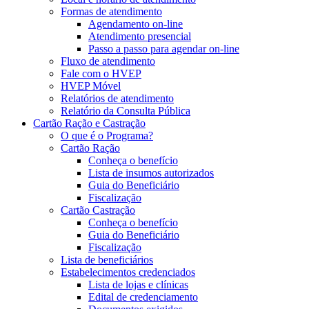
Formas de atendimento
Agendamento on-line
Atendimento presencial
Passo a passo para agendar on-line
Fluxo de atendimento
Fale com o HVEP
HVEP Móvel
Relatórios de atendimento
Relatório da Consulta Pública
Cartão Ração e Castração
O que é o Programa?
Cartão Ração
Conheça o benefício
Lista de insumos autorizados
Guia do Beneficiário
Fiscalização
Cartão Castração
Conheça o benefício
Guia do Beneficiário
Fiscalização
Lista de beneficiários
Estabelecimentos credenciados
Lista de lojas e clínicas
Edital de credenciamento