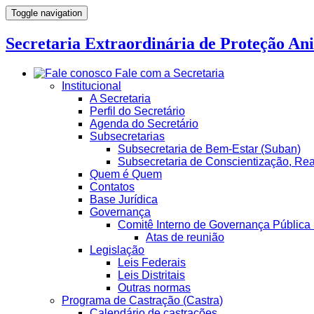
Toggle navigation
Secretaria Extraordinária de Proteção An
Fale com a Secretaria
Institucional
A Secretaria
Perfil do Secretário
Agenda do Secretário
Subsecretarias
Subsecretaria de Bem-Estar (Suban)
Subsecretaria de Conscientização, Rea
Quem é Quem
Contatos
Base Jurídica
Governança
Comitê Interno de Governança Pública 
Atas de reunião
Legislação
Leis Federais
Leis Distritais
Outras normas
Programa de Castração (Castra)
Calendário de castrações