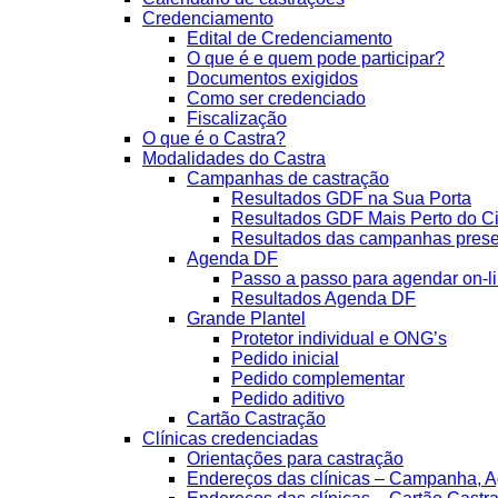
Credenciamento
Edital de Credenciamento
O que é e quem pode participar?
Documentos exigidos
Como ser credenciado
Fiscalização
O que é o Castra?
Modalidades do Castra
Campanhas de castração
Resultados GDF na Sua Porta
Resultados GDF Mais Perto do C
Resultados das campanhas prese
Agenda DF
Passo a passo para agendar on-l
Resultados Agenda DF
Grande Plantel
Protetor individual e ONG’s
Pedido inicial
Pedido complementar
Pedido aditivo
Cartão Castração
Clínicas credenciadas
Orientações para castração
Endereços das clínicas – Campanha, A