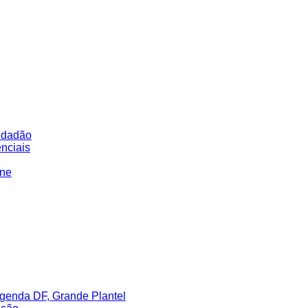
idadão
nciais
ine
genda DF, Grande Plantel