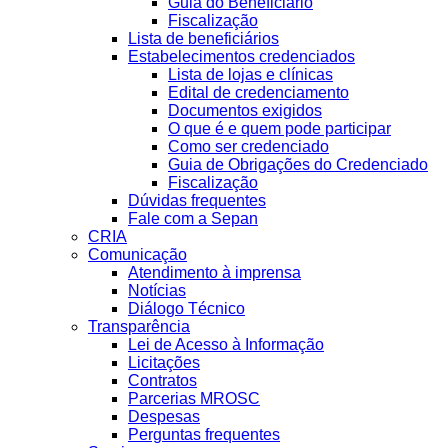
Guia do Beneficiário
Fiscalização
Lista de beneficiários
Estabelecimentos credenciados
Lista de lojas e clínicas
Edital de credenciamento
Documentos exigidos
O que é e quem pode participar
Como ser credenciado
Guia de Obrigações do Credenciado
Fiscalização
Dúvidas frequentes
Fale com a Sepan
CRIA
Comunicação
Atendimento à imprensa
Notícias
Diálogo Técnico
Transparência
Lei de Acesso à Informação
Licitações
Contratos
Parcerias MROSC
Despesas
Perguntas frequentes