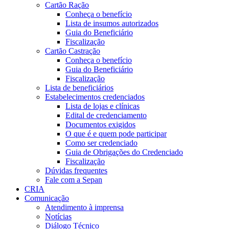
Cartão Ração
Conheça o benefício
Lista de insumos autorizados
Guia do Beneficiário
Fiscalização
Cartão Castração
Conheça o benefício
Guia do Beneficiário
Fiscalização
Lista de beneficiários
Estabelecimentos credenciados
Lista de lojas e clínicas
Edital de credenciamento
Documentos exigidos
O que é e quem pode participar
Como ser credenciado
Guia de Obrigações do Credenciado
Fiscalização
Dúvidas frequentes
Fale com a Sepan
CRIA
Comunicação
Atendimento à imprensa
Notícias
Diálogo Técnico