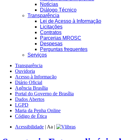
Notícias
Diálogo Técnico
Transparência
Lei de Acesso à Informação
Licitações
Contratos
Parcerias MROSC
Despesas
Perguntas frequentes
Serviços
Transparência
Ouvidoria
Acesso à Informação
Diário Oficial
Agência Brasília
Portal do Governo de Brasília
Dados Abertos
LGPD
Maria da Penha Online
Código de Ética
Acessibilidade
|
A
a
|