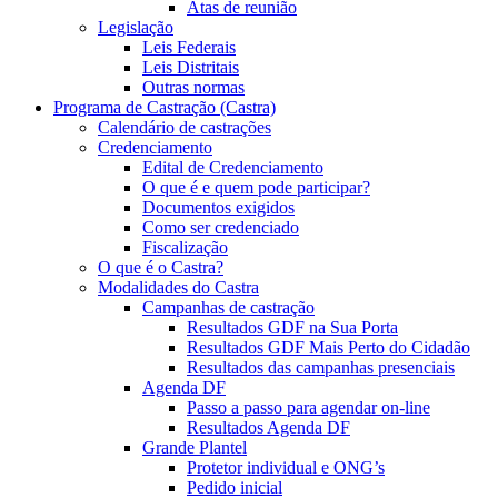
Atas de reunião
Legislação
Leis Federais
Leis Distritais
Outras normas
Programa de Castração (Castra)
Calendário de castrações
Credenciamento
Edital de Credenciamento
O que é e quem pode participar?
Documentos exigidos
Como ser credenciado
Fiscalização
O que é o Castra?
Modalidades do Castra
Campanhas de castração
Resultados GDF na Sua Porta
Resultados GDF Mais Perto do Cidadão
Resultados das campanhas presenciais
Agenda DF
Passo a passo para agendar on-line
Resultados Agenda DF
Grande Plantel
Protetor individual e ONG’s
Pedido inicial