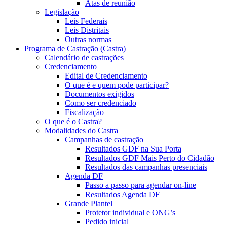
Atas de reunião
Legislação
Leis Federais
Leis Distritais
Outras normas
Programa de Castração (Castra)
Calendário de castrações
Credenciamento
Edital de Credenciamento
O que é e quem pode participar?
Documentos exigidos
Como ser credenciado
Fiscalização
O que é o Castra?
Modalidades do Castra
Campanhas de castração
Resultados GDF na Sua Porta
Resultados GDF Mais Perto do Cidadão
Resultados das campanhas presenciais
Agenda DF
Passo a passo para agendar on-line
Resultados Agenda DF
Grande Plantel
Protetor individual e ONG’s
Pedido inicial