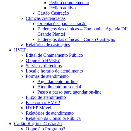
Pedido complementar
Pedido aditivo
Cartão Castração
Clínicas credenciadas
Orientações para castração
Endereços das clínicas – Campanha, Agenda DF,
Grande Plantel
Endereços das clínicas – Cartão Castração
Relatórios de castrações
HVEP
Edital de Chamamento Público
O que é o HVEP?
Serviços oferecidos
Local e horário de atendimento
Formas de atendimento
Agendamento on-line
Atendimento presencial
Passo a passo para agendar on-line
Fluxo de atendimento
Fale com o HVEP
HVEP Móvel
Relatórios de atendimento
Relatório da Consulta Pública
Cartão Ração e Castração
O que é o Programa?