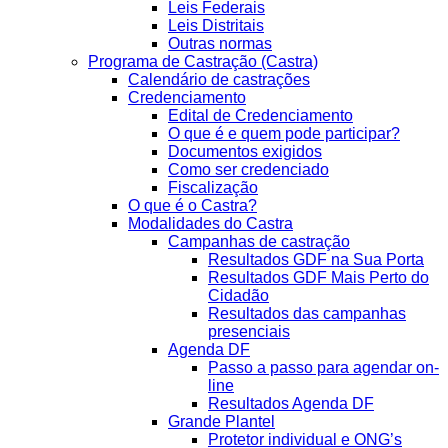
Leis Federais
Leis Distritais
Outras normas
Programa de Castração (Castra)
Calendário de castrações
Credenciamento
Edital de Credenciamento
O que é e quem pode participar?
Documentos exigidos
Como ser credenciado
Fiscalização
O que é o Castra?
Modalidades do Castra
Campanhas de castração
Resultados GDF na Sua Porta
Resultados GDF Mais Perto do
Cidadão
Resultados das campanhas
presenciais
Agenda DF
Passo a passo para agendar on-
line
Resultados Agenda DF
Grande Plantel
Protetor individual e ONG’s