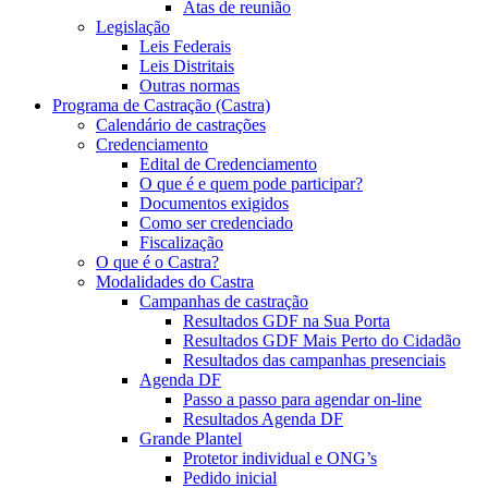
Atas de reunião
Legislação
Leis Federais
Leis Distritais
Outras normas
Programa de Castração (Castra)
Calendário de castrações
Credenciamento
Edital de Credenciamento
O que é e quem pode participar?
Documentos exigidos
Como ser credenciado
Fiscalização
O que é o Castra?
Modalidades do Castra
Campanhas de castração
Resultados GDF na Sua Porta
Resultados GDF Mais Perto do Cidadão
Resultados das campanhas presenciais
Agenda DF
Passo a passo para agendar on-line
Resultados Agenda DF
Grande Plantel
Protetor individual e ONG’s
Pedido inicial