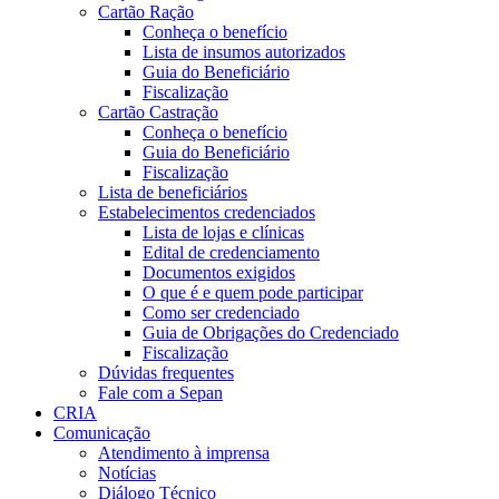
Cartão Ração
Conheça o benefício
Lista de insumos autorizados
Guia do Beneficiário
Fiscalização
Cartão Castração
Conheça o benefício
Guia do Beneficiário
Fiscalização
Lista de beneficiários
Estabelecimentos credenciados
Lista de lojas e clínicas
Edital de credenciamento
Documentos exigidos
O que é e quem pode participar
Como ser credenciado
Guia de Obrigações do Credenciado
Fiscalização
Dúvidas frequentes
Fale com a Sepan
CRIA
Comunicação
Atendimento à imprensa
Notícias
Diálogo Técnico