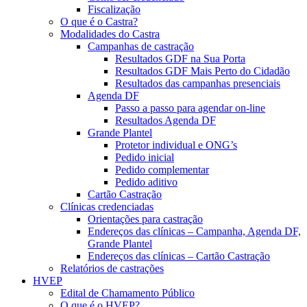
Fiscalização
O que é o Castra?
Modalidades do Castra
Campanhas de castração
Resultados GDF na Sua Porta
Resultados GDF Mais Perto do Cidadão
Resultados das campanhas presenciais
Agenda DF
Passo a passo para agendar on-line
Resultados Agenda DF
Grande Plantel
Protetor individual e ONG’s
Pedido inicial
Pedido complementar
Pedido aditivo
Cartão Castração
Clínicas credenciadas
Orientações para castração
Endereços das clínicas – Campanha, Agenda DF,
Grande Plantel
Endereços das clínicas – Cartão Castração
Relatórios de castrações
HVEP
Edital de Chamamento Público
O que é o HVEP?