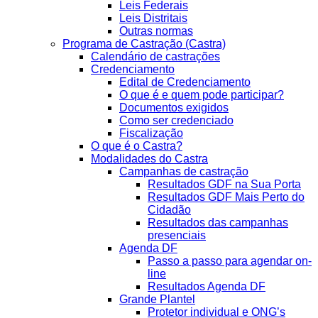
Leis Federais
Leis Distritais
Outras normas
Programa de Castração (Castra)
Calendário de castrações
Credenciamento
Edital de Credenciamento
O que é e quem pode participar?
Documentos exigidos
Como ser credenciado
Fiscalização
O que é o Castra?
Modalidades do Castra
Campanhas de castração
Resultados GDF na Sua Porta
Resultados GDF Mais Perto do
Cidadão
Resultados das campanhas
presenciais
Agenda DF
Passo a passo para agendar on-
line
Resultados Agenda DF
Grande Plantel
Protetor individual e ONG’s