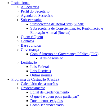
Institucional
A Secretaria
Perfil do Secretário
Agenda do Secretário
Subsecretarias
Subsecretaria de Bem-Estar (Suban)
Subsecretaria de Conscientização, Reabilitação e
Educação Animal (Sucrea)
Quem é Quem
Contatos
Base Jurídica
Governança
Comitê Interno de Governança Pública (CIG)
Atas de reunião
Legislação
Leis Federais
Leis Distritais
Outras normas
Programa de Castração (Castra)
Calendário de castrações
Credenciamento
Edital de Credenciamento
O que é e quem pode participar?
Documentos exigidos
Como ser credenciado