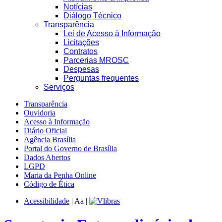
Notícias
Diálogo Técnico
Transparência
Lei de Acesso à Informação
Licitações
Contratos
Parcerias MROSC
Despesas
Perguntas frequentes
Serviços
Transparência
Ouvidoria
Acesso à Informação
Diário Oficial
Agência Brasília
Portal do Governo de Brasília
Dados Abertos
LGPD
Maria da Penha Online
Código de Ética
Acessibilidade
|
A
a
|