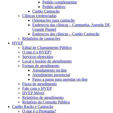
Pedido complementar
Pedido aditivo
Cartão Castração
Clínicas credenciadas
Orientações para castração
Endereços das clínicas – Campanha, Agenda DF,
Grande Plantel
Endereços das clínicas – Cartão Castração
Relatórios de castrações
HVEP
Edital de Chamamento Público
O que é o HVEP?
Serviços oferecidos
Local e horário de atendimento
Formas de atendimento
Agendamento on-line
Atendimento presencial
Passo a passo para agendar on-line
Fluxo de atendimento
Fale com o HVEP
HVEP Móvel
Relatórios de atendimento
Relatório da Consulta Pública
Cartão Ração e Castração
O que é o Programa?