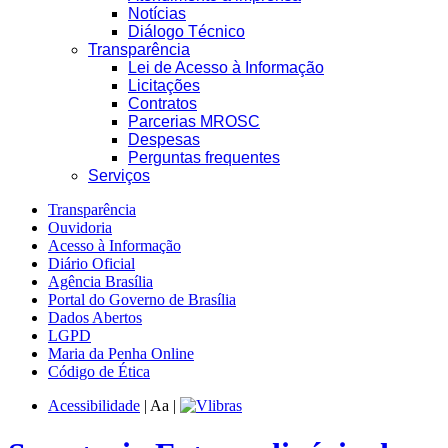
Notícias
Diálogo Técnico
Transparência
Lei de Acesso à Informação
Licitações
Contratos
Parcerias MROSC
Despesas
Perguntas frequentes
Serviços
Transparência
Ouvidoria
Acesso à Informação
Diário Oficial
Agência Brasília
Portal do Governo de Brasília
Dados Abertos
LGPD
Maria da Penha Online
Código de Ética
Acessibilidade
|
A
a
|