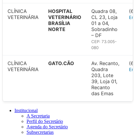
CLÍNICA
HOSPITAL
Quadra 08,
(6
VETERINÁRIA
VETERINÁRIO
CL 23, Loja
En
BRASÍLIA
01 a 04,
NORTE
Sobradinho
– DF
CEP: 73.005-
080
CLÍNICA
GATO.CÃO
Av. Recanto,
(6
VETERINÁRIA
Quadra
En
203, Lote
39, Loja 01,
Recanto
das Emas
Institucional
A Secretaria
Perfil do Secretário
Agenda do Secretário
Subsecretarias