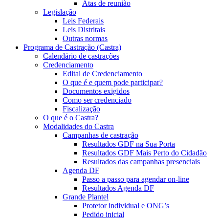
Atas de reunião
Legislação
Leis Federais
Leis Distritais
Outras normas
Programa de Castração (Castra)
Calendário de castrações
Credenciamento
Edital de Credenciamento
O que é e quem pode participar?
Documentos exigidos
Como ser credenciado
Fiscalização
O que é o Castra?
Modalidades do Castra
Campanhas de castração
Resultados GDF na Sua Porta
Resultados GDF Mais Perto do Cidadão
Resultados das campanhas presenciais
Agenda DF
Passo a passo para agendar on-line
Resultados Agenda DF
Grande Plantel
Protetor individual e ONG’s
Pedido inicial