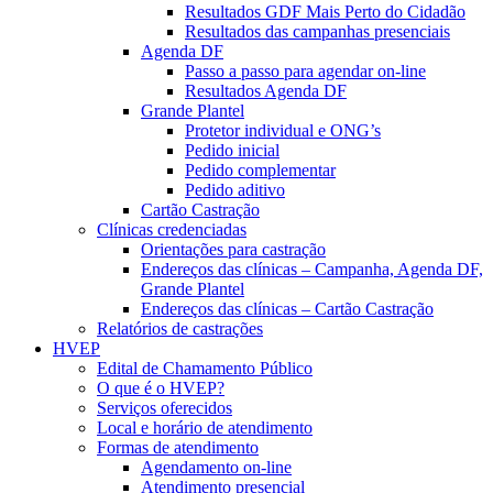
Resultados GDF Mais Perto do Cidadão
Resultados das campanhas presenciais
Agenda DF
Passo a passo para agendar on-line
Resultados Agenda DF
Grande Plantel
Protetor individual e ONG’s
Pedido inicial
Pedido complementar
Pedido aditivo
Cartão Castração
Clínicas credenciadas
Orientações para castração
Endereços das clínicas – Campanha, Agenda DF,
Grande Plantel
Endereços das clínicas – Cartão Castração
Relatórios de castrações
HVEP
Edital de Chamamento Público
O que é o HVEP?
Serviços oferecidos
Local e horário de atendimento
Formas de atendimento
Agendamento on-line
Atendimento presencial