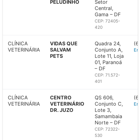
PELUDINHO
Setor
Central,
Gama – DF
CEP: 72405-
420
CLÍNICA
VIDAS QUE
Quadra 24,
(6
VETERINÁRIA
SALVAM
Conjunto A,
En
PETS
Lote 11, Loja
01, Paranoá
– DF
CEP: 71.572-
401
CLÍNICA
CENTRO
QS 606,
(6
VETERINÁRIA
VETERINÁRIO
Conjunto C,
En
DR. JUZO
Lote 3,
Samambaia
Norte – DF
CEP: 72322-
530