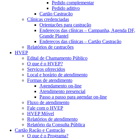
Pedido complementar
Pedido aditivo
Cartão Castração
Clínicas credenciadas
Orientações para castração
Endereços das clínicas – Campanha, Agenda DF,
Grande Plantel
Endereços das clínicas – Cartão Castração
Relatórios de castrações
HVEP
Edital de Chamamento Público
O que é o HVEP?
Serviços oferecidos
Local e horário de atendimento
Formas de atendimento
Agendamento on-line
Atendimento presencial
Passo a passo para agendar on-line
Fluxo de atendimento
Fale com o HVEP
HVEP Móvel
Relatórios de atendimento
Relatório da Consulta Pública
Cartão Ração e Castração
O que é o Programa?