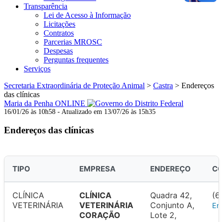
Transparência
Lei de Acesso à Informação
Licitações
Contratos
Parcerias MROSC
Despesas
Perguntas frequentes
Serviços
Secretaria Extraordinária de Proteção Animal
>
Castra
>
Endereços
das clínicas
Maria da Penha ONLINE
16/01/26 às 10h58 - Atualizado em 13/07/26 às 15h35
Endereços das clínicas
TIPO
EMPRESA
ENDEREÇO
C
CLÍNICA
CLÍNICA
Quadra 42,
(6
VETERINÁRIA
VETERINÁRIA
Conjunto A,
En
CORAÇÃO
Lote 2,