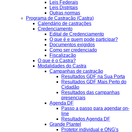
Leis Federais
Leis Distritais
Outras normas
Programa de Castração (Castra)
Calendário de castrações
Credenciamento
Edital de Credenciamento
O que é e quem pode participar?
Documentos exigidos
Como ser credenciado
Fiscalização
O que é o Castra?
Modalidades do Castra
Campanhas de castração
Resultados GDF na Sua Porta
Resultados GDF Mais Perto do
Cidadão
Resultados das campanhas
presenciais
Agenda DF
Passo a passo para agendar on-
line
Resultados Agenda DF
Grande Plantel
Protetor individual e ONG’s