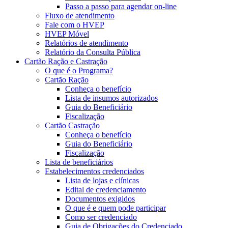
Passo a passo para agendar on-line
Fluxo de atendimento
Fale com o HVEP
HVEP Móvel
Relatórios de atendimento
Relatório da Consulta Pública
Cartão Ração e Castração
O que é o Programa?
Cartão Ração
Conheça o benefício
Lista de insumos autorizados
Guia do Beneficiário
Fiscalização
Cartão Castração
Conheça o benefício
Guia do Beneficiário
Fiscalização
Lista de beneficiários
Estabelecimentos credenciados
Lista de lojas e clínicas
Edital de credenciamento
Documentos exigidos
O que é e quem pode participar
Como ser credenciado
Guia de Obrigações do Credenciado