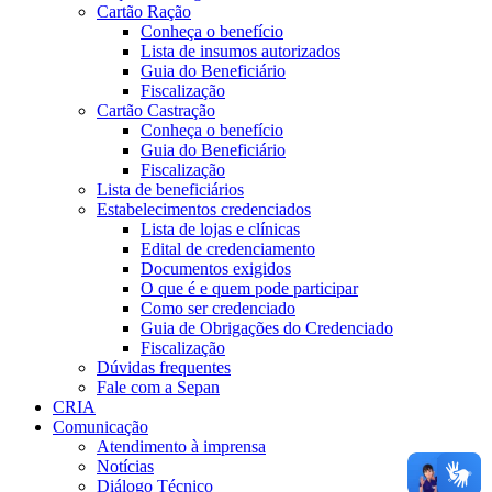
Cartão Ração
Conheça o benefício
Lista de insumos autorizados
Guia do Beneficiário
Fiscalização
Cartão Castração
Conheça o benefício
Guia do Beneficiário
Fiscalização
Lista de beneficiários
Estabelecimentos credenciados
Lista de lojas e clínicas
Edital de credenciamento
Documentos exigidos
O que é e quem pode participar
Como ser credenciado
Guia de Obrigações do Credenciado
Fiscalização
Dúvidas frequentes
Fale com a Sepan
CRIA
Comunicação
Atendimento à imprensa
Notícias
Diálogo Técnico