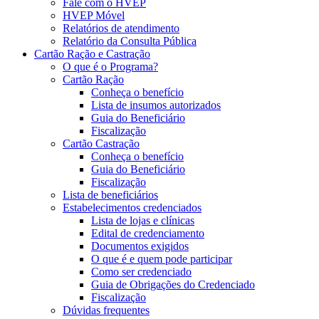
Fale com o HVEP
HVEP Móvel
Relatórios de atendimento
Relatório da Consulta Pública
Cartão Ração e Castração
O que é o Programa?
Cartão Ração
Conheça o benefício
Lista de insumos autorizados
Guia do Beneficiário
Fiscalização
Cartão Castração
Conheça o benefício
Guia do Beneficiário
Fiscalização
Lista de beneficiários
Estabelecimentos credenciados
Lista de lojas e clínicas
Edital de credenciamento
Documentos exigidos
O que é e quem pode participar
Como ser credenciado
Guia de Obrigações do Credenciado
Fiscalização
Dúvidas frequentes