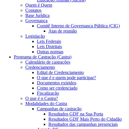
Quem é Quem
Contatos
Base Jurídica
Governança
Comitê Interno de Governança Pública (CIG)
Atas de reunião
Legislação
Leis Federais
Leis Distritais
Outras normas
Programa de Castração (Castra)
Calendário de castrações
Credenciamento
Edital de Credenciamento
O que é e quem pode participar?
Documentos exigidos
Como ser credenciado
Fiscalização
O que é o Castra?
Modalidades do Castra
Campanhas de castração
Resultados GDF na Sua Porta
Resultados GDF Mais Perto do Cidadão
Resultados das campanhas presenciais