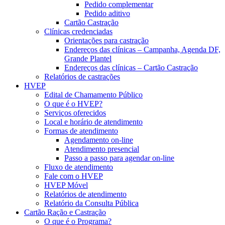
Pedido complementar
Pedido aditivo
Cartão Castração
Clínicas credenciadas
Orientações para castração
Endereços das clínicas – Campanha, Agenda DF,
Grande Plantel
Endereços das clínicas – Cartão Castração
Relatórios de castrações
HVEP
Edital de Chamamento Público
O que é o HVEP?
Serviços oferecidos
Local e horário de atendimento
Formas de atendimento
Agendamento on-line
Atendimento presencial
Passo a passo para agendar on-line
Fluxo de atendimento
Fale com o HVEP
HVEP Móvel
Relatórios de atendimento
Relatório da Consulta Pública
Cartão Ração e Castração
O que é o Programa?