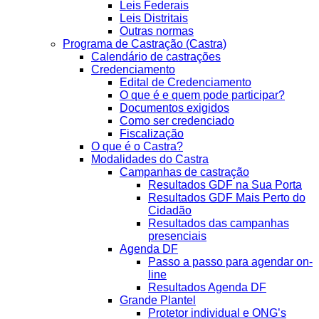
Leis Federais
Leis Distritais
Outras normas
Programa de Castração (Castra)
Calendário de castrações
Credenciamento
Edital de Credenciamento
O que é e quem pode participar?
Documentos exigidos
Como ser credenciado
Fiscalização
O que é o Castra?
Modalidades do Castra
Campanhas de castração
Resultados GDF na Sua Porta
Resultados GDF Mais Perto do
Cidadão
Resultados das campanhas
presenciais
Agenda DF
Passo a passo para agendar on-
line
Resultados Agenda DF
Grande Plantel
Protetor individual e ONG’s