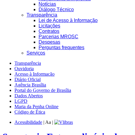
Notícias
Diálogo Técnico
Transparência
Lei de Acesso à Informação
Licitações
Contratos
Parcerias MROSC
Despesas
Perguntas frequentes
Serviços
Transparência
Ouvidoria
Acesso à Informação
Diário Oficial
Agência Brasília
Portal do Governo de Brasília
Dados Abertos
LGPD
Maria da Penha Online
Código de Ética
Acessibilidade
|
A
a
|