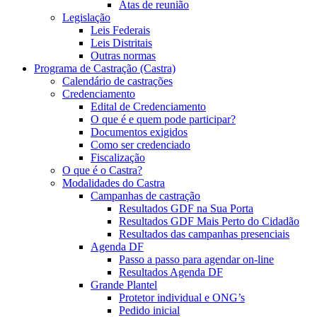
Atas de reunião
Legislação
Leis Federais
Leis Distritais
Outras normas
Programa de Castração (Castra)
Calendário de castrações
Credenciamento
Edital de Credenciamento
O que é e quem pode participar?
Documentos exigidos
Como ser credenciado
Fiscalização
O que é o Castra?
Modalidades do Castra
Campanhas de castração
Resultados GDF na Sua Porta
Resultados GDF Mais Perto do Cidadão
Resultados das campanhas presenciais
Agenda DF
Passo a passo para agendar on-line
Resultados Agenda DF
Grande Plantel
Protetor individual e ONG’s
Pedido inicial