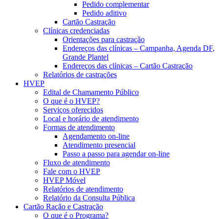
Pedido complementar
Pedido aditivo
Cartão Castração
Clínicas credenciadas
Orientações para castração
Endereços das clínicas – Campanha, Agenda DF,
Grande Plantel
Endereços das clínicas – Cartão Castração
Relatórios de castrações
HVEP
Edital de Chamamento Público
O que é o HVEP?
Serviços oferecidos
Local e horário de atendimento
Formas de atendimento
Agendamento on-line
Atendimento presencial
Passo a passo para agendar on-line
Fluxo de atendimento
Fale com o HVEP
HVEP Móvel
Relatórios de atendimento
Relatório da Consulta Pública
Cartão Ração e Castração
O que é o Programa?