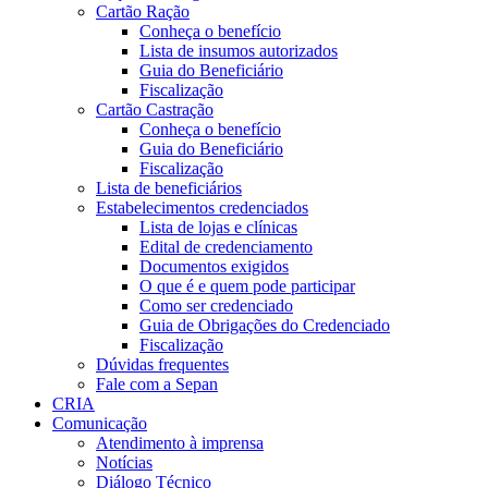
Cartão Ração
Conheça o benefício
Lista de insumos autorizados
Guia do Beneficiário
Fiscalização
Cartão Castração
Conheça o benefício
Guia do Beneficiário
Fiscalização
Lista de beneficiários
Estabelecimentos credenciados
Lista de lojas e clínicas
Edital de credenciamento
Documentos exigidos
O que é e quem pode participar
Como ser credenciado
Guia de Obrigações do Credenciado
Fiscalização
Dúvidas frequentes
Fale com a Sepan
CRIA
Comunicação
Atendimento à imprensa
Notícias
Diálogo Técnico