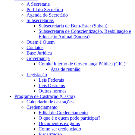
A Secretaria
Perfil do Secretário
Agenda do Secretário
Subsecretarias
Subsecretaria de Bem-Estar (Suban)
Subsecretaria de Conscientização, Reabilitação e
Educação Animal (Sucrea)
Quem é Quem
Contatos
Base Jurídica
Governança
Comitê Interno de Governança Pública (CIG)
Atas de reunião
Legislação
Leis Federais
Leis Distritais
Outras normas
Programa de Castração (Castra)
Calendário de castrações
Credenciamento
Edital de Credenciamento
O que é e quem pode participar?
Documentos exigidos
Como ser credenciado
Fiscalização