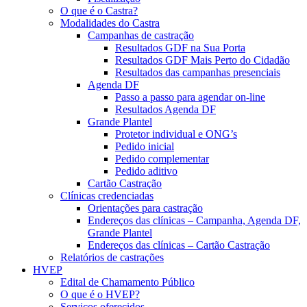
O que é o Castra?
Modalidades do Castra
Campanhas de castração
Resultados GDF na Sua Porta
Resultados GDF Mais Perto do Cidadão
Resultados das campanhas presenciais
Agenda DF
Passo a passo para agendar on-line
Resultados Agenda DF
Grande Plantel
Protetor individual e ONG’s
Pedido inicial
Pedido complementar
Pedido aditivo
Cartão Castração
Clínicas credenciadas
Orientações para castração
Endereços das clínicas – Campanha, Agenda DF,
Grande Plantel
Endereços das clínicas – Cartão Castração
Relatórios de castrações
HVEP
Edital de Chamamento Público
O que é o HVEP?
Serviços oferecidos