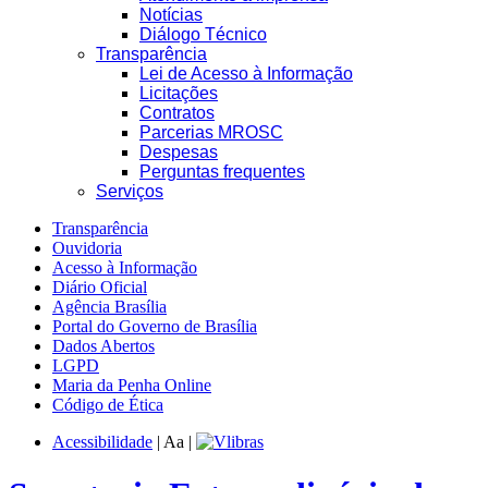
Notícias
Diálogo Técnico
Transparência
Lei de Acesso à Informação
Licitações
Contratos
Parcerias MROSC
Despesas
Perguntas frequentes
Serviços
Transparência
Ouvidoria
Acesso à Informação
Diário Oficial
Agência Brasília
Portal do Governo de Brasília
Dados Abertos
LGPD
Maria da Penha Online
Código de Ética
Acessibilidade
|
A
a
|