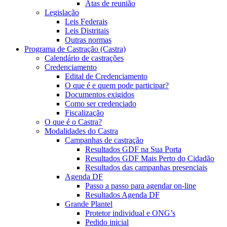
Atas de reunião
Legislação
Leis Federais
Leis Distritais
Outras normas
Programa de Castração (Castra)
Calendário de castrações
Credenciamento
Edital de Credenciamento
O que é e quem pode participar?
Documentos exigidos
Como ser credenciado
Fiscalização
O que é o Castra?
Modalidades do Castra
Campanhas de castração
Resultados GDF na Sua Porta
Resultados GDF Mais Perto do Cidadão
Resultados das campanhas presenciais
Agenda DF
Passo a passo para agendar on-line
Resultados Agenda DF
Grande Plantel
Protetor individual e ONG’s
Pedido inicial