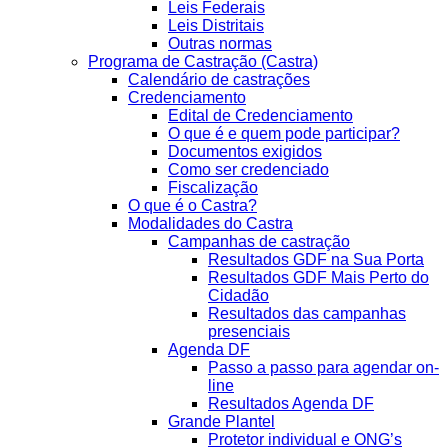
Leis Federais
Leis Distritais
Outras normas
Programa de Castração (Castra)
Calendário de castrações
Credenciamento
Edital de Credenciamento
O que é e quem pode participar?
Documentos exigidos
Como ser credenciado
Fiscalização
O que é o Castra?
Modalidades do Castra
Campanhas de castração
Resultados GDF na Sua Porta
Resultados GDF Mais Perto do
Cidadão
Resultados das campanhas
presenciais
Agenda DF
Passo a passo para agendar on-
line
Resultados Agenda DF
Grande Plantel
Protetor individual e ONG’s