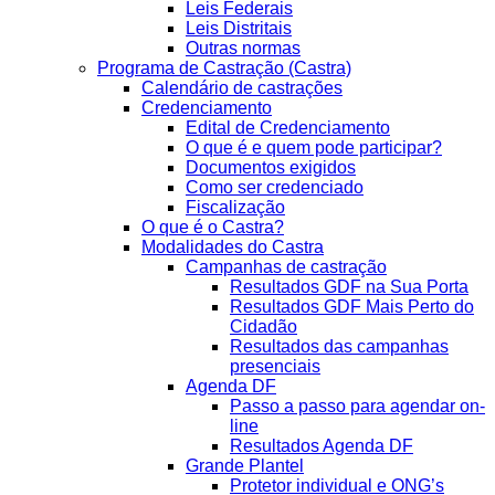
Leis Federais
Leis Distritais
Outras normas
Programa de Castração (Castra)
Calendário de castrações
Credenciamento
Edital de Credenciamento
O que é e quem pode participar?
Documentos exigidos
Como ser credenciado
Fiscalização
O que é o Castra?
Modalidades do Castra
Campanhas de castração
Resultados GDF na Sua Porta
Resultados GDF Mais Perto do
Cidadão
Resultados das campanhas
presenciais
Agenda DF
Passo a passo para agendar on-
line
Resultados Agenda DF
Grande Plantel
Protetor individual e ONG’s