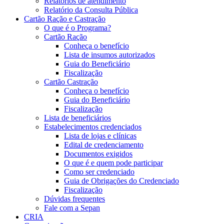
Relatórios de atendimento
Relatório da Consulta Pública
Cartão Ração e Castração
O que é o Programa?
Cartão Ração
Conheça o benefício
Lista de insumos autorizados
Guia do Beneficiário
Fiscalização
Cartão Castração
Conheça o benefício
Guia do Beneficiário
Fiscalização
Lista de beneficiários
Estabelecimentos credenciados
Lista de lojas e clínicas
Edital de credenciamento
Documentos exigidos
O que é e quem pode participar
Como ser credenciado
Guia de Obrigações do Credenciado
Fiscalização
Dúvidas frequentes
Fale com a Sepan
CRIA