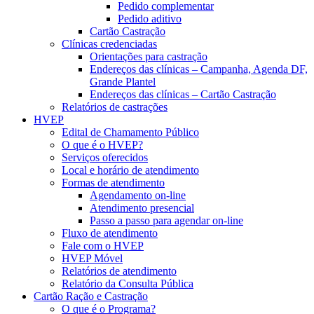
Pedido complementar
Pedido aditivo
Cartão Castração
Clínicas credenciadas
Orientações para castração
Endereços das clínicas – Campanha, Agenda DF,
Grande Plantel
Endereços das clínicas – Cartão Castração
Relatórios de castrações
HVEP
Edital de Chamamento Público
O que é o HVEP?
Serviços oferecidos
Local e horário de atendimento
Formas de atendimento
Agendamento on-line
Atendimento presencial
Passo a passo para agendar on-line
Fluxo de atendimento
Fale com o HVEP
HVEP Móvel
Relatórios de atendimento
Relatório da Consulta Pública
Cartão Ração e Castração
O que é o Programa?