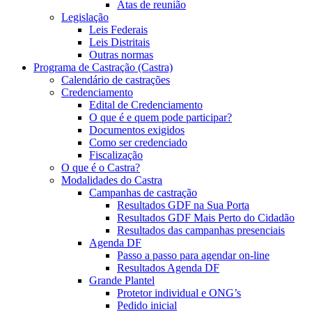
Atas de reunião
Legislação
Leis Federais
Leis Distritais
Outras normas
Programa de Castração (Castra)
Calendário de castrações
Credenciamento
Edital de Credenciamento
O que é e quem pode participar?
Documentos exigidos
Como ser credenciado
Fiscalização
O que é o Castra?
Modalidades do Castra
Campanhas de castração
Resultados GDF na Sua Porta
Resultados GDF Mais Perto do Cidadão
Resultados das campanhas presenciais
Agenda DF
Passo a passo para agendar on-line
Resultados Agenda DF
Grande Plantel
Protetor individual e ONG’s
Pedido inicial