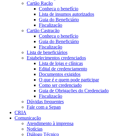
Cartão Ração
Conheça o benefício
Lista de insumos autorizados
Guia do Beneficiário
Fiscalização
Cartão Castração
Conheça o benefício
Guia do Beneficiário
Fiscalização
Lista de beneficiários
Estabelecimentos credenciados
Lista de lojas e clínicas
Edital de credenciamento
Documentos exigidos
O que é e quem pode participar
Como ser credenciado
Guia de Obrigações do Credenciado
Fiscalização
Dúvidas frequentes
Fale com a Sepan
CRIA
Comunicação
Atendimento à imprensa
Notícias
Diálogo Técnico