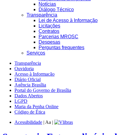
Notícias
Diálogo Técnico
Transparência
Lei de Acesso à Informação
Licitações
Contratos
Parcerias MROSC
Despesas
Perguntas frequentes
Serviços
Transparência
Ouvidoria
Acesso à Informação
Diário Oficial
Agência Brasília
Portal do Governo de Brasília
Dados Abertos
LGPD
Maria da Penha Online
Código de Ética
Acessibilidade
|
A
a
|