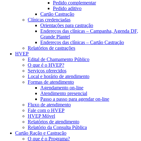
Pedido complementar
Pedido aditivo
Cartão Castração
Clínicas credenciadas
Orientações para castração
Endereços das clínicas – Campanha, Agenda DF,
Grande Plantel
Endereços das clínicas – Cartão Castração
Relatórios de castrações
HVEP
Edital de Chamamento Público
O que é o HVEP?
Serviços oferecidos
Local e horário de atendimento
Formas de atendimento
Agendamento on-line
Atendimento presencial
Passo a passo para agendar on-line
Fluxo de atendimento
Fale com o HVEP
HVEP Móvel
Relatórios de atendimento
Relatório da Consulta Pública
Cartão Ração e Castração
O que é o Programa?