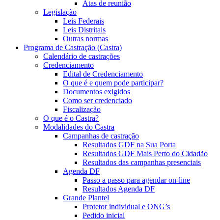
Atas de reunião
Legislação
Leis Federais
Leis Distritais
Outras normas
Programa de Castração (Castra)
Calendário de castrações
Credenciamento
Edital de Credenciamento
O que é e quem pode participar?
Documentos exigidos
Como ser credenciado
Fiscalização
O que é o Castra?
Modalidades do Castra
Campanhas de castração
Resultados GDF na Sua Porta
Resultados GDF Mais Perto do Cidadão
Resultados das campanhas presenciais
Agenda DF
Passo a passo para agendar on-line
Resultados Agenda DF
Grande Plantel
Protetor individual e ONG’s
Pedido inicial