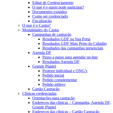
Edital de Credenciamento
O que é e quem pode participar?
Documentos exigidos
Como ser credenciado
Fiscalização
O que é o Castra?
Modalidades do Castra
Campanhas de castração
Resultados GDF na Sua Porta
Resultados GDF Mais Perto do Cidadão
Resultados das campanhas presenciais
Agenda DF
Passo a passo para agendar on-line
Resultados Agenda DF
Grande Plantel
Protetor individual e ONG’s
Pedido inicial
Pedido complementar
Pedido aditivo
Cartão Castração
Clínicas credenciadas
Orientações para castração
Endereços das clínicas – Campanha, Agenda DF,
Grande Plantel
Endereços das clínicas – Cartão Castração