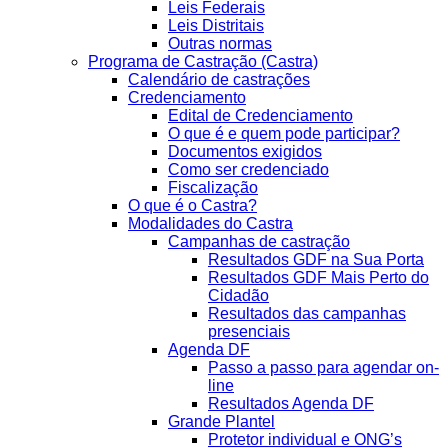
Leis Federais
Leis Distritais
Outras normas
Programa de Castração (Castra)
Calendário de castrações
Credenciamento
Edital de Credenciamento
O que é e quem pode participar?
Documentos exigidos
Como ser credenciado
Fiscalização
O que é o Castra?
Modalidades do Castra
Campanhas de castração
Resultados GDF na Sua Porta
Resultados GDF Mais Perto do
Cidadão
Resultados das campanhas
presenciais
Agenda DF
Passo a passo para agendar on-
line
Resultados Agenda DF
Grande Plantel
Protetor individual e ONG’s