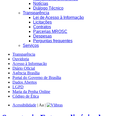
Notícias
Diálogo Técnico
Transparência
Lei de Acesso à Informação
Licitações
Contratos
Parcerias MROSC
Despesas
Perguntas frequentes
Serviços
Transparência
Ouvidoria
Acesso à Informação
Diário Oficial
Agência Brasília
Portal do Governo de Brasília
Dados Abertos
LGPD
Maria da Penha Online
Código de Ética
Acessibilidade
|
A
a
|