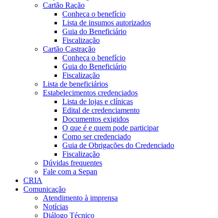
Cartão Ração
Conheça o benefício
Lista de insumos autorizados
Guia do Beneficiário
Fiscalização
Cartão Castração
Conheça o benefício
Guia do Beneficiário
Fiscalização
Lista de beneficiários
Estabelecimentos credenciados
Lista de lojas e clínicas
Edital de credenciamento
Documentos exigidos
O que é e quem pode participar
Como ser credenciado
Guia de Obrigações do Credenciado
Fiscalização
Dúvidas frequentes
Fale com a Sepan
CRIA
Comunicação
Atendimento à imprensa
Notícias
Diálogo Técnico