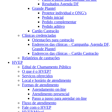
Resultados Agenda DF
Grande Plantel
Protetor individual e ONG’s
Pedido inicial
Pedido complementar
Pedido aditivo
Cartão Castração
Clínicas credenciadas
Orientações para castração
Endereços das clínicas – Campanha, Agenda DF,
Grande Plantel
Endereços das clínicas – Cartão Castração
Relatórios de castrações
HVEP
Edital de Chamamento Público
O que é o HVEP?
Serviços oferecidos
Local e horário de atendimento
Formas de atendimento
Agendamento on-line
Atendimento presencial
Passo a passo para agendar on-line
Fluxo de atendimento
Fale com o HVEP
HVEP Móvel