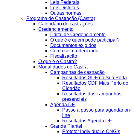
Leis Federais
Leis Distritais
Outras normas
Programa de Castração (Castra)
Calendário de castrações
Credenciamento
Edital de Credenciamento
O que é e quem pode participar?
Documentos exigidos
Como ser credenciado
Fiscalização
O que é o Castra?
Modalidades do Castra
Campanhas de castração
Resultados GDF na Sua Porta
Resultados GDF Mais Perto do
Cidadão
Resultados das campanhas
presenciais
Agenda DF
Passo a passo para agendar on-
line
Resultados Agenda DF
Grande Plantel
Protetor individual e ONG’s