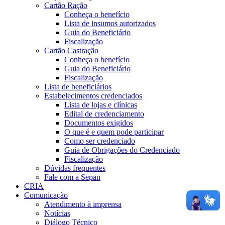
Cartão Ração
Conheça o benefício
Lista de insumos autorizados
Guia do Beneficiário
Fiscalização
Cartão Castração
Conheça o benefício
Guia do Beneficiário
Fiscalização
Lista de beneficiários
Estabelecimentos credenciados
Lista de lojas e clínicas
Edital de credenciamento
Documentos exigidos
O que é e quem pode participar
Como ser credenciado
Guia de Obrigações do Credenciado
Fiscalização
Dúvidas frequentes
Fale com a Sepan
CRIA
Comunicação
Atendimento à imprensa
Notícias
Diálogo Técnico