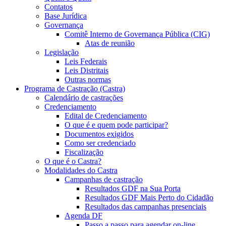
Contatos
Base Jurídica
Governança
Comitê Interno de Governança Pública (CIG)
Atas de reunião
Legislação
Leis Federais
Leis Distritais
Outras normas
Programa de Castração (Castra)
Calendário de castrações
Credenciamento
Edital de Credenciamento
O que é e quem pode participar?
Documentos exigidos
Como ser credenciado
Fiscalização
O que é o Castra?
Modalidades do Castra
Campanhas de castração
Resultados GDF na Sua Porta
Resultados GDF Mais Perto do Cidadão
Resultados das campanhas presenciais
Agenda DF
Passo a passo para agendar on-line