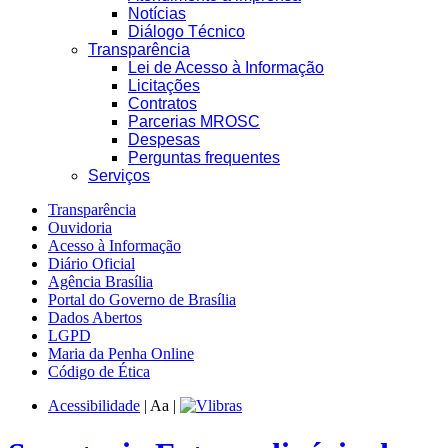
Notícias
Diálogo Técnico
Transparência
Lei de Acesso à Informação
Licitações
Contratos
Parcerias MROSC
Despesas
Perguntas frequentes
Serviços
Transparência
Ouvidoria
Acesso à Informação
Diário Oficial
Agência Brasília
Portal do Governo de Brasília
Dados Abertos
LGPD
Maria da Penha Online
Código de Ética
Acessibilidade
|
A
a
|