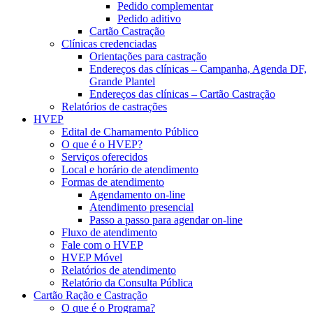
Pedido complementar
Pedido aditivo
Cartão Castração
Clínicas credenciadas
Orientações para castração
Endereços das clínicas – Campanha, Agenda DF,
Grande Plantel
Endereços das clínicas – Cartão Castração
Relatórios de castrações
HVEP
Edital de Chamamento Público
O que é o HVEP?
Serviços oferecidos
Local e horário de atendimento
Formas de atendimento
Agendamento on-line
Atendimento presencial
Passo a passo para agendar on-line
Fluxo de atendimento
Fale com o HVEP
HVEP Móvel
Relatórios de atendimento
Relatório da Consulta Pública
Cartão Ração e Castração
O que é o Programa?