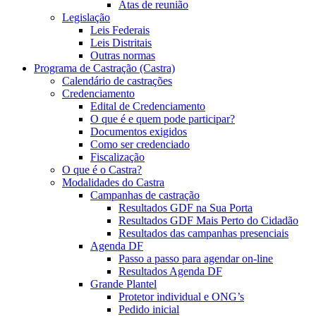
Atas de reunião
Legislação
Leis Federais
Leis Distritais
Outras normas
Programa de Castração (Castra)
Calendário de castrações
Credenciamento
Edital de Credenciamento
O que é e quem pode participar?
Documentos exigidos
Como ser credenciado
Fiscalização
O que é o Castra?
Modalidades do Castra
Campanhas de castração
Resultados GDF na Sua Porta
Resultados GDF Mais Perto do Cidadão
Resultados das campanhas presenciais
Agenda DF
Passo a passo para agendar on-line
Resultados Agenda DF
Grande Plantel
Protetor individual e ONG’s
Pedido inicial